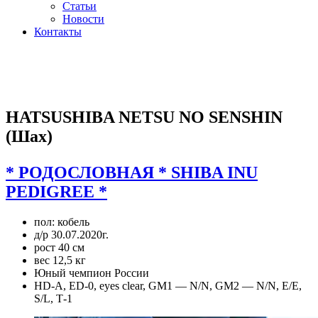
Статьи
Новости
Контакты
ПЛЕМЕННОЙ КОБЕЛЬ
ПИТОМНИКА
HATSUSHIBA NETSU NO SENSHIN
(Шах)
* РОДОСЛОВНАЯ * SHIBA INU
PEDIGREE *
пол: кобель
д/р 30.07.2020г.
рост 40 см
вес 12,5 кг
Юный чемпион России
HD-А, ED-0, eyes clear, GM1 — N/N, GM2 — N/N, E/E,
S/L, Т-1