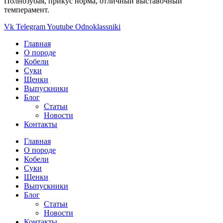
Полнозубая, прикус норма, отличный выставочный
темперамент.
Vk
Telegram
Youtube
Odnoklassniki
Главная
О породе
Кобели
Суки
Щенки
Выпускники
Блог
Статьи
Новости
Контакты
Главная
О породе
Кобели
Суки
Щенки
Выпускники
Блог
Статьи
Новости
Контакты