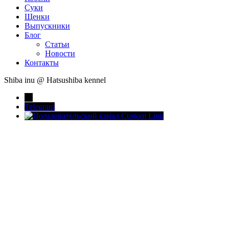
Суки
Щенки
Выпускники
Блог
Статьи
Новости
Контакты
Shiba inu @ Hatsushiba kennel
→
Telegram
Custom Link