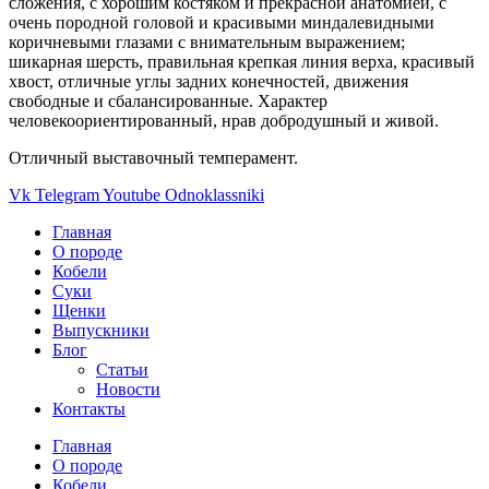
сложения, с хорошим костяком и прекрасной анатомией, с
очень породной головой и красивыми миндалевидными
коричневыми глазами с внимательным выражением;
шикарная шерсть, правильная крепкая линия верха, красивый
хвост, отличные углы задних конечностей, движения
свободные и сбалансированные. Характер
человекоориентированный, нрав добродушный и живой.
Отличный выставочный темперамент.
Vk
Telegram
Youtube
Odnoklassniki
Главная
О породе
Кобели
Суки
Щенки
Выпускники
Блог
Статьи
Новости
Контакты
Главная
О породе
Кобели